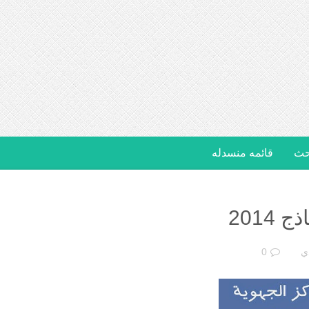
حث
قائمه منسدله
2014
ي
0